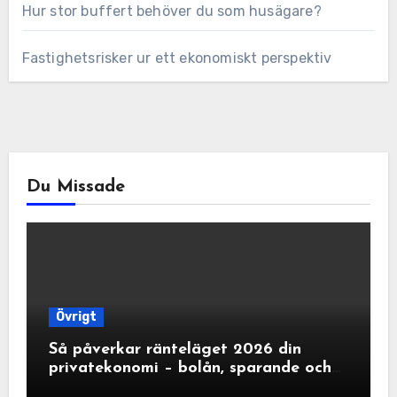
Hur stor buffert behöver du som husägare?
Fastighetsrisker ur ett ekonomiskt perspektiv
Du Missade
Övrigt
Så påverkar ränteläget 2026 din
privatekonomi – bolån, sparande och
ränteavdrag