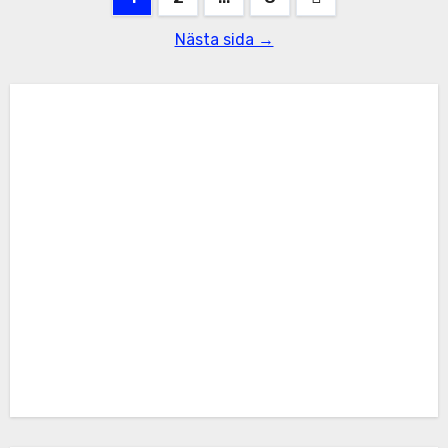
för
Nästa sida →
inlägg