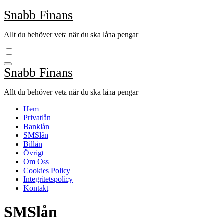
Hoppa
Snabb Finans
till
innehåll
Allt du behöver veta när du ska låna pengar
Snabb Finans
Allt du behöver veta när du ska låna pengar
Hem
Privatlån
Banklån
SMSlån
Billån
Övrigt
Om Oss
Cookies Policy
Integritetspolicy
Kontakt
SMSlån