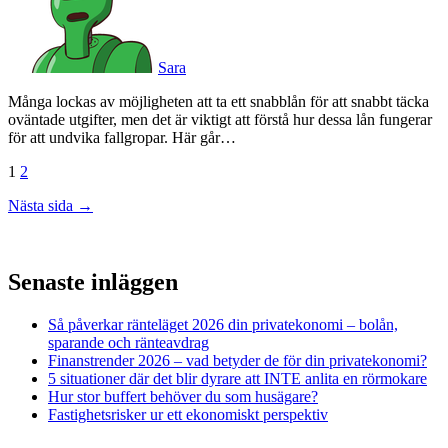
Sara
Många lockas av möjligheten att ta ett snabblån för att snabbt täcka
oväntade utgifter, men det är viktigt att förstå hur dessa lån fungerar
för att undvika fallgropar. Här går…
Sidnumrering
1
2
för
Nästa sida →
inlägg
Senaste inläggen
Så påverkar ränteläget 2026 din privatekonomi – bolån,
sparande och ränteavdrag
Finanstrender 2026 – vad betyder de för din privatekonomi?
5 situationer där det blir dyrare att INTE anlita en rörmokare
Hur stor buffert behöver du som husägare?
Fastighetsrisker ur ett ekonomiskt perspektiv