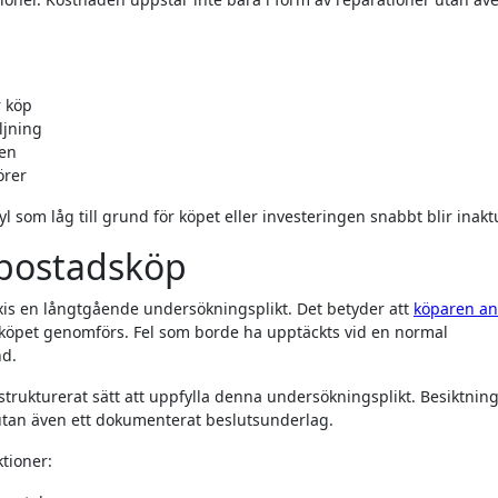
r köp
ljning
ten
örer
l som låg till grund för köpet eller investeringen snabbt blir inaktu
d bostadsköp
xis en långtgående undersökningsplikt. Det betyder att
köparen an
köpet genomförs. Fel som borde ha upptäckts vid en normal
nd.
strukturerat sätt att uppfylla denna undersökningsplikt. Besiktnin
utan även ett dokumenterat beslutsunderlag.
ktioner: