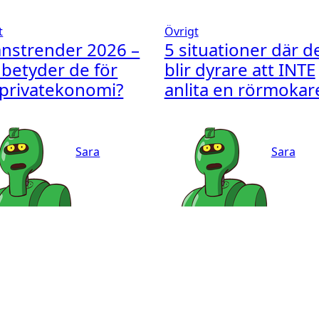
t
Övrigt
anstrender 2026 –
5 situationer där d
 betyder de för
blir dyrare att INTE
 privatekonomi?
anlita en rörmokar
Sara
Sara