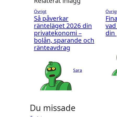
Relaterat inlägg
Övrigt
Övrig
Så påverkar
Fin
ränteläget 2026 din
vad
privatekonomi –
din
bolån, sparande och
ränteavdrag
Sara
Du missade