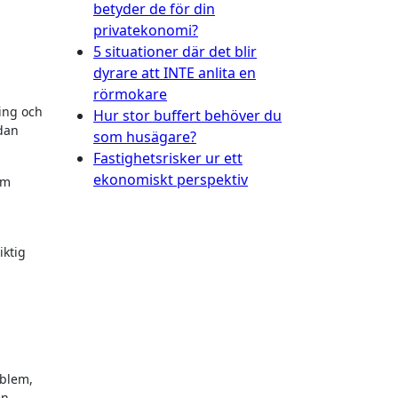
betyder de för din
privatekonomi?
5 situationer där det blir
dyrare att INTE anlita en
rörmokare
ring och
Hur stor buffert behöver du
edan
som husägare?
Fastighetsrisker ur ett
ekonomiskt perspektiv
om
iktig
oblem,
en