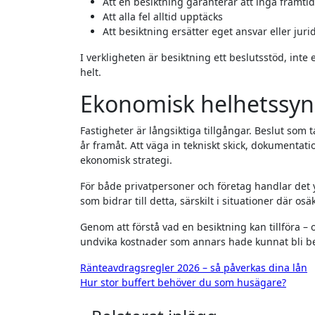
Att en besiktning garanterar att inga framtid
Att alla fel alltid upptäcks
Att besiktning ersätter eget ansvar eller juri
I verkligheten är besiktning ett beslutsstöd, inte
helt.
Ekonomisk helhetssyn 
Fastigheter är långsiktiga tillgångar. Beslut s
år framåt. Att väga in tekniskt skick, dokumenta
ekonomisk strategi.
För både privatpersoner och företag handlar det yt
som bidrar till detta, särskilt i situationer där o
Genom att förstå vad en besiktning kan tillföra –
undvika kostnader som annars hade kunnat bli b
Inläggsnavigering
Ränteavdragsregler 2026 – så påverkas dina lån
Hur stor buffert behöver du som husägare?