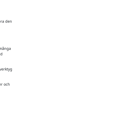
era den
r många
nd
 verktyg
er och