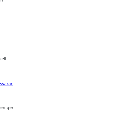
ell.
svarar
gen ger