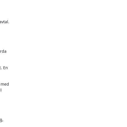
avtal.
örda
t. En
r med
l
g,