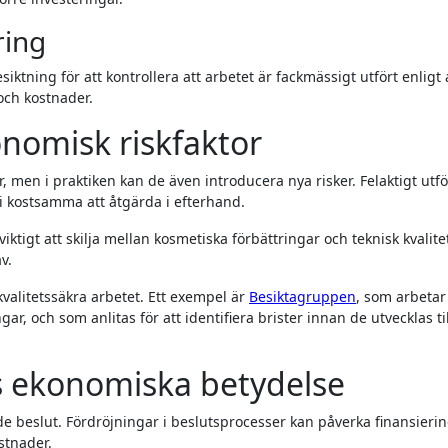
ring
ktning för att kontrollera att arbetet är fackmässigt utfört enligt 
och kostnader.
nomisk riskfaktor
 men i praktiken kan de även introducera nya risker. Felaktigt utf
li kostsamma att åtgärda i efterhand.
iktigt att skilja mellan kosmetiska förbättringar och teknisk kvalite
v.
valitetssäkra arbetet. Ett exempel är
Besiktagruppen
, som arbeta
r, och som anlitas för att identifiera brister innan de utvecklas til
s ekonomiska betydelse
de beslut. Fördröjningar i beslutsprocesser kan påverka finansierin
ostnader.