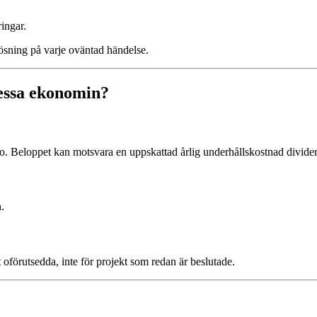
ringar.
ösning på varje oväntad händelse.
essa ekonomin?
nto. Beloppet kan motsvara en uppskattad årlig underhållskostnad divide
.
t oförutsedda, inte för projekt som redan är beslutade.