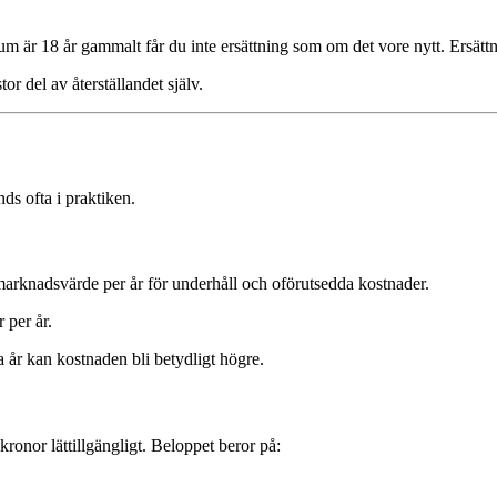
m är 18 år gammalt får du inte ersättning som om det vore nytt. Ersättni
r del av återställandet själv.
ds ofta i praktiken.
marknadsvärde per år för underhåll och oförutsedda kostnader.
 per år.
a år kan kostnaden bli betydligt högre.
onor lättillgängligt. Beloppet beror på: