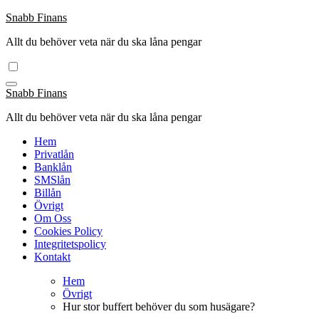
Hoppa
Snabb Finans
till
Allt du behöver veta när du ska låna pengar
innehåll
Snabb Finans
Allt du behöver veta när du ska låna pengar
Hem
Privatlån
Banklån
SMSlån
Billån
Övrigt
Om Oss
Cookies Policy
Integritetspolicy
Kontakt
Hem
Övrigt
Hur stor buffert behöver du som husägare?