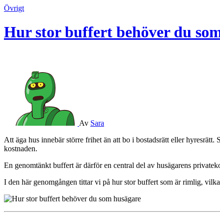
Övrigt
Hur stor buffert behöver du so
Av
Sara
Att äga hus innebär större frihet än att bo i bostadsrätt eller hyresrätt. Samtidigt innebär det fullt ansvar för byggnaden, installationer och mark. När något går sönder finns ingen förening eller hyresvärd som tar
kostnaden.
En genomtänkt buffert är därför en central del av husägarens private
I den här genomgången tittar vi på hur stor buffert som är rimlig, vil