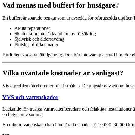
Vad menas med buffert för husägare?
En buffert är sparade pengar som är avsedda för oförutsedda utgifter.
Akuta reparationer
Skador som inte täcks fullt ut av försäkring
Självrisk och åldersavdrag
Plötsliga driftkostnader
Bufferten ska vara lättillgänglig. Den bör inte vara placerad i fonder ell
Vilka oväntade kostnader är vanligast?
Vissa problem återkommer ofta i småhus. De uppstår oavsett om huset ä
VVS och vattenskador
Läckande rör, trasiga varmvattenberedare och felaktiga installationer ä
en betydande summa.
En mindre vattenskada kan innebära kostnader på 10 000–30 000 kronor