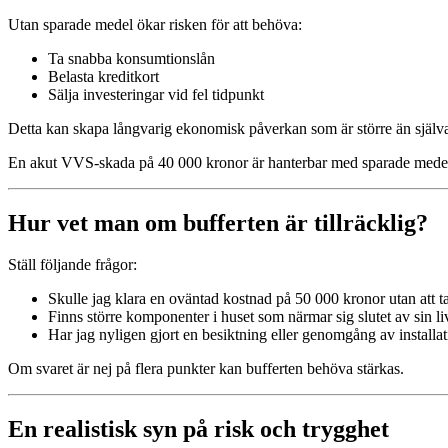
Utan sparade medel ökar risken för att behöva:
Ta snabba konsumtionslån
Belasta kreditkort
Sälja investeringar vid fel tidpunkt
Detta kan skapa långvarig ekonomisk påverkan som är större än själva
En akut VVS-skada på 40 000 kronor är hanterbar med sparade medel. 
Hur vet man om bufferten är tillräcklig?
Ställ följande frågor:
Skulle jag klara en oväntad kostnad på 50 000 kronor utan att ta
Finns större komponenter i huset som närmar sig slutet av sin l
Har jag nyligen gjort en besiktning eller genomgång av installa
Om svaret är nej på flera punkter kan bufferten behöva stärkas.
En realistisk syn på risk och trygghet