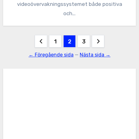
videoövervakningssystemet både positiva
och…
Sidnumrering
1
2
3
för
← Föregående sida
—
Nästa sida →
inlägg